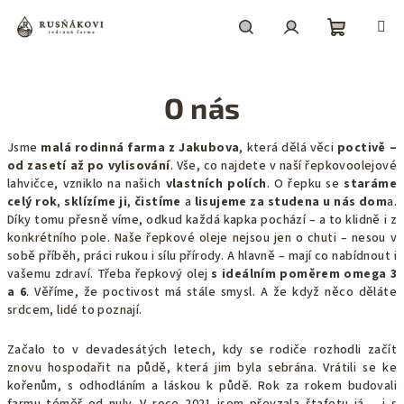
Přejít
na
obsah
Nákupní
Hledat
Přihlášení
O nás
košík
Jsme
malá rodinná farma z Jakubova
, která dělá věci
poctivě –
od zasetí až po vylisování
. Vše, co najdete v naší řepkovoolejové
lahvičce, vzniklo na našich
vlastních polích
. O řepku se
staráme
celý rok
,
sklízíme ji
,
čistíme
a
lisujeme za studena u nás dom
a.
Díky tomu přesně víme, odkud každá kapka pochází – a to klidně i z
konkrétního pole. Naše řepkové oleje nejsou jen o chuti – nesou v
sobě příběh, práci rukou i sílu přírody. A hlavně – mají co nabídnout i
vašemu zdraví. Třeba řepkový olej
s ideálním poměrem omega 3
a 6
. Věříme, že poctivost má stále smysl. A že když něco děláte
srdcem, lidé to poznají.
Začalo to v devadesátých letech, kdy se rodiče rozhodli začít
znovu hospodařit na půdě, která jim byla sebrána. Vrátili se ke
kořenům, s odhodláním a láskou k půdě. Rok za rokem budovali