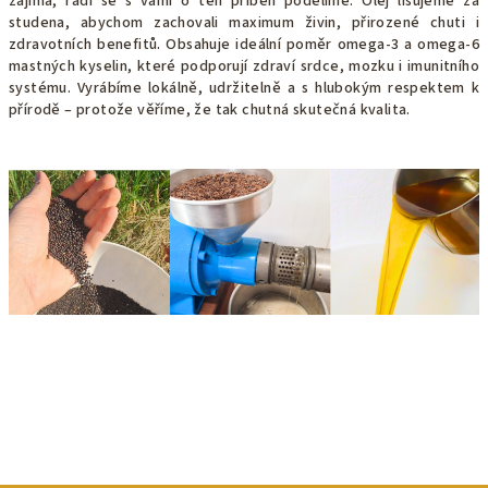
zajímá, rádi se s vámi o ten příběh podělíme. Olej lisujeme za
studena, abychom zachovali maximum živin, přirozené chuti i
zdravotních benefitů. Obsahuje ideální poměr omega-3 a omega-6
mastných kyselin, které podporují zdraví srdce, mozku i imunitního
systému. Vyrábíme lokálně, udržitelně a s hlubokým respektem k
přírodě – protože věříme, že tak chutná skutečná kvalita.