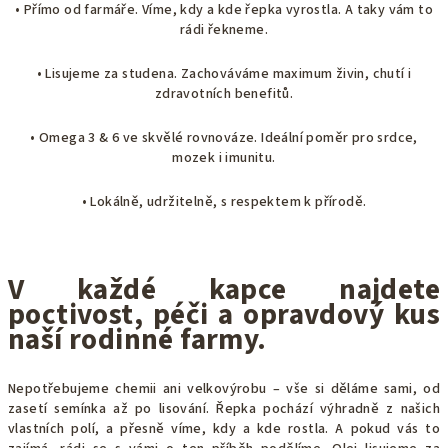
• Přímo od farmáře. Víme, kdy a kde řepka vyrostla. A taky vám to
rádi řekneme.
• Lisujeme za studena. Zachováváme maximum živin, chutí i
zdravotních benefitů.
• Omega 3 & 6 ve skvělé rovnováze. Ideální poměr pro srdce,
mozek i imunitu.
• Lokálně, udržitelně, s respektem k přírodě.
V každé kapce najdete
poctivost, péči a opravdový kus
naší rodinné farmy.
Nepotřebujeme chemii ani velkovýrobu – vše si děláme sami, od
zasetí semínka až po lisování. Řepka pochází výhradně z našich
vlastních polí, a přesně víme, kdy a kde rostla. A pokud vás to