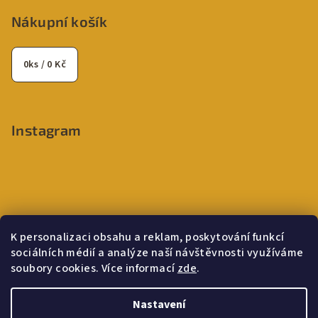
Nákupní košík
0
ks /
0 Kč
Instagram
K personalizaci obsahu a reklam, poskytování funkcí
sociálních médií a analýze naší návštěvnosti využíváme
soubory cookies. Více informací
zde
.
Sledovat na Instagramu
Nastavení
Copyright 2026
Rodinná Farma Rusňákovi - oleje za studeny