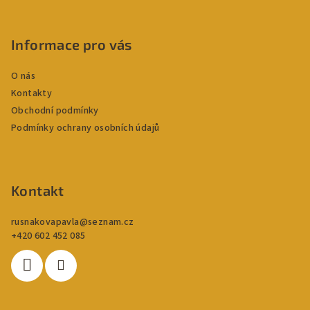
Z
á
p
Informace pro vás
a
O nás
t
Kontakty
í
Obchodní podmínky
Podmínky ochrany osobních údajů
Kontakt
rusnakovapavla
@
seznam.cz
+420 602 452 085