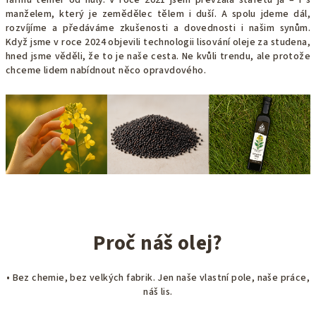
farmu téměř od nuly. V roce 2021 jsem převzala štafetu já – i s
manželem, který je zemědělec tělem i duší. A spolu jdeme dál,
rozvíjíme a předáváme zkušenosti a dovednosti i našim synům.
Když jsme v roce 2024 objevili technologii lisování oleje za studena,
hned jsme věděli, že to je naše cesta. Ne kvůli trendu, ale protože
chceme lidem nabídnout něco opravdového.
Proč náš olej?
• Bez chemie, bez velkých fabrik. Jen naše vlastní pole, naše práce,
náš lis.