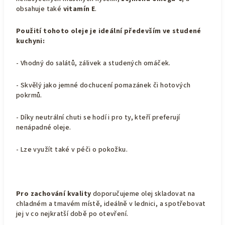
obsahuje také
vitamín E
.
Použití tohoto oleje je ideální především ve studené
kuchyni:
- Vhodný do salátů, zálivek a studených omáček.
- Skvělý jako jemné dochucení pomazánek či hotových
pokrmů.
- Díky neutrální chuti se hodí i pro ty, kteří preferují
nenápadné oleje.
-
Lze využít také v péči o pokožku.
Pro zachování kvality
doporučujeme olej skladovat na
chladném a tmavém místě, ideálně v lednici, a spotřebovat
jej v co nejkratší době po otevření.