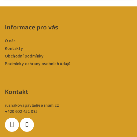
Z
á
p
Informace pro vás
a
O nás
t
Kontakty
í
Obchodní podmínky
Podmínky ochrany osobních údajů
Kontakt
rusnakovapavla
@
seznam.cz
+420 602 452 085