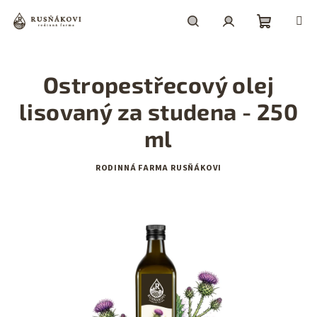
Přejít
na
obsah
Nákupní
Hledat
Přihlášení
Ostropestřecový olej
košík
lisovaný za studena - 250
ml
RODINNÁ FARMA RUSŇÁKOVI