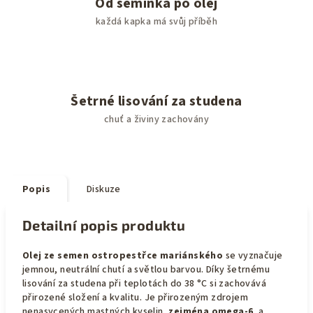
Od semínka po olej
každá kapka má svůj příběh
Šetrné lisování za studena
chuť a živiny zachovány
Popis
Diskuze
Detailní popis produktu
Olej ze semen ostropestřce mariánského
se vyznačuje
jemnou, neutrální chutí a světlou barvou. Díky šetrnému
lisování za studena při teplotách do 38 °C si zachovává
přirozené složení a kvalitu. Je přirozeným zdrojem
nenasycených mastných kyselin,
zejména omega-6
, a