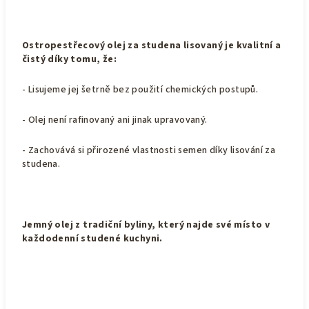
Ostropestřecový olej za studena lisovaný je kvalitní a
čistý díky tomu, že:
- Lisujeme jej šetrně bez použití chemických postupů.
- Olej není rafinovaný ani jinak upravovaný.
- Zachovává si přirozené vlastnosti semen díky lisování za
studena.
Jemný olej z tradiční byliny, který najde své místo v
každodenní studené kuchyni.