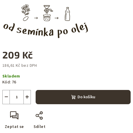
209 Kč
186,61 Kč bez DPH
Měrná
Skladem
cena:
Kód:
76
−
+
Do košíku
Zeptat se
Sdílet